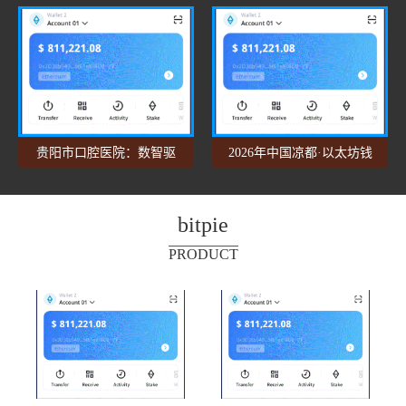
派能刚？贵州农
际文化节开幕
贵阳市口腔医院：数智驱
2026年中国凉都·以太坊钱
以太坊钱包动口
包六盘水避暑季
bitpie
PRODUCT