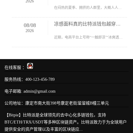
2026
在闷热的夏季、拥挤的人群里，大概人人都希望周围的人酿成“香妃”，自带体香，而不是熏人的汗臭味。 但人真的有体香吗？难道不是被沐浴露、洗发水...
凉感面料真的比特派钱包越穿越凉吗
08
/
08
2026
近期，电商平台上号称“一触即凉”“冰爽透气”的凉感服装、凉感被子等连续热销。不少消费者反映，本身购买的“空调裤”刚上身时确有凉意，可外出...
在线客服 ：
服务热线：400-123-456-789
电子邮箱:
admin@gmail.com
公司地址：康定市南大街398号康定老街溜溜城B幢三单元
【Bitpie】比特派是全球领先的去中心化多链钱包，支持
BTC/ETH/TRX/USDT等多种区块链资产。比特派致力于为全球用户
提供安全的资产管理以及丰富的区块链应...