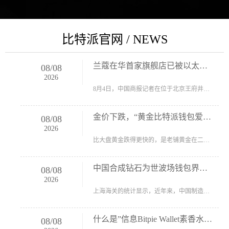
比特派官网 / NEWS
兰蔻在华首家旗舰店已被以太坊钱包搬空
08
/
08
2026
8月4日，中国商报记者在位于北京王府井的apm一层看到，曾经的兰蔻全球旗舰店大门紧闭。记者从门缝往里看，一片灰暗，借着走廊透进的光可见，空荡荡...
金价下跌，“黄金比特派钱包爱马仕”露
08
/
08
2026
比大盘黄金跌得更快的，是老铺黄金在二级市场的价格。 “8.46克的十字形金刚杵吊坠，今年3月花两万多购入的，此刻二手回收商的报价只有1.2万元，差不...
中国合成钻石为世波场钱包界带去“创造
08
/
08
2026
上海海关的统计显示，近年来，中国制造的合成钻石（又称培育钻石）出口呈突飞猛进之势。今年上半年，通过上海钻石交易所申报一般贸易出口相关产物...
什么是”信息Bitpie Wallet素香水“？
08
/
08