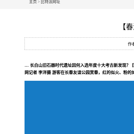
主页
>
比特派网址
【春
作
… 长白山旧石器时代遗址因何入选年度十大考古新发现？ 
网记者 李洋摄 游客在长春友谊公园赏春，红的似火、粉的